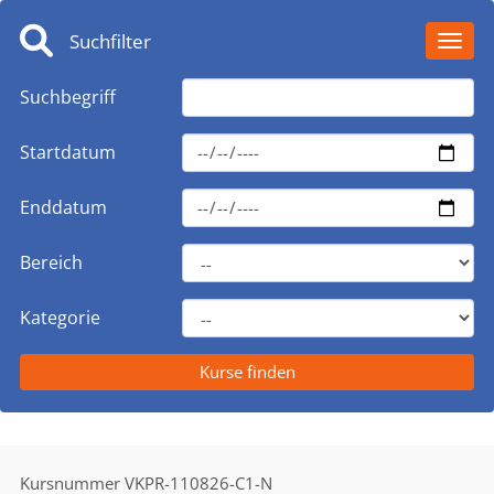
Suchfilter
Toggl
Suchbegriff
Startdatum
Enddatum
Bereich
Kategorie
Kursnummer
VKPR-110826-C1-N